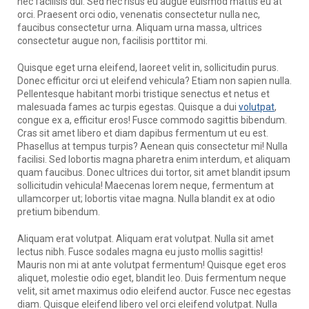
nec facilisis dui. Sed nec risus eu augue euismod mattis eu at
orci. Praesent orci odio, venenatis consectetur nulla nec,
faucibus consectetur urna. Aliquam urna massa, ultrices
consectetur augue non, facilisis porttitor mi.
Quisque eget urna eleifend, laoreet velit in, sollicitudin purus.
Donec efficitur orci ut eleifend vehicula? Etiam non sapien nulla.
Pellentesque habitant morbi tristique senectus et netus et
malesuada fames ac turpis egestas. Quisque a dui
volutpat
,
congue ex a, efficitur eros! Fusce commodo sagittis bibendum.
Cras sit amet libero et diam dapibus fermentum ut eu est.
Phasellus at tempus turpis? Aenean quis consectetur mi! Nulla
facilisi. Sed lobortis magna pharetra enim interdum, et aliquam
quam faucibus. Donec ultrices dui tortor, sit amet blandit ipsum
sollicitudin vehicula! Maecenas lorem neque, fermentum at
ullamcorper ut; lobortis vitae magna. Nulla blandit ex at odio
pretium bibendum.
Aliquam erat volutpat. Aliquam erat volutpat. Nulla sit amet
lectus nibh. Fusce sodales magna eu justo mollis sagittis!
Mauris non mi at ante volutpat fermentum! Quisque eget eros
aliquet, molestie odio eget, blandit leo. Duis fermentum neque
velit, sit amet maximus odio eleifend auctor. Fusce nec egestas
diam. Quisque eleifend libero vel orci eleifend volutpat. Nulla