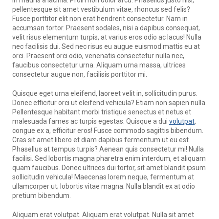
pellentesque sit amet vestibulum vitae, rhoncus sed felis?
Fusce porttitor elit non erat hendrerit consectetur. Nam in
accumsan tortor. Praesent sodales, nisi a dapibus consequat,
velit risus elementum turpis, at varius eros odio ac lacus! Nulla
nec facilisis dui. Sed nec risus eu augue euismod mattis eu at
orci. Praesent orci odio, venenatis consectetur nulla nec,
faucibus consectetur urna. Aliquam urna massa, ultrices
consectetur augue non, facilisis porttitor mi.
Quisque eget urna eleifend, laoreet velit in, sollicitudin purus.
Donec efficitur orci ut eleifend vehicula? Etiam non sapien nulla.
Pellentesque habitant morbi tristique senectus et netus et
malesuada fames ac turpis egestas. Quisque a dui
volutpat
,
congue ex a, efficitur eros! Fusce commodo sagittis bibendum.
Cras sit amet libero et diam dapibus fermentum ut eu est.
Phasellus at tempus turpis? Aenean quis consectetur mi! Nulla
facilisi. Sed lobortis magna pharetra enim interdum, et aliquam
quam faucibus. Donec ultrices dui tortor, sit amet blandit ipsum
sollicitudin vehicula! Maecenas lorem neque, fermentum at
ullamcorper ut; lobortis vitae magna. Nulla blandit ex at odio
pretium bibendum.
Aliquam erat volutpat. Aliquam erat volutpat. Nulla sit amet